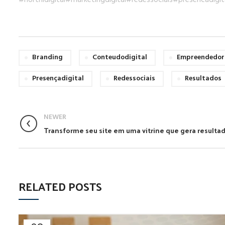
#northidigital
#marketingdigital
#redessociais
#presencadigit
Branding
Conteudodigital
Empreendedor
Presençadigital
Redessociais
Resultados
NEWER
Transforme seu site em uma vitrine que gera resulta
RELATED POSTS