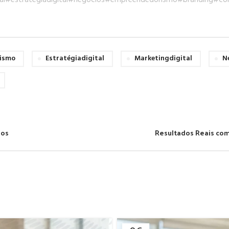
al
#estrategiadigital
#negocios
#empreendedorismo
#branding
#con
ismo
Estratégiadigital
Marketingdigital
N
dos
Resultados Reais com