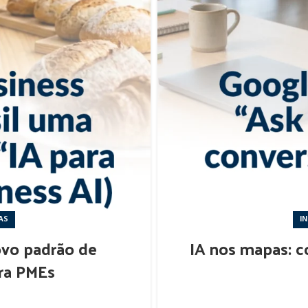
AS
I
ovo padrão de
IA nos mapas: 
ra PMEs