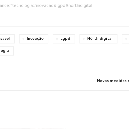
ance
#tecnologia
#inovacao
#lgpd
#northidigital
savel
Inovação
Lgpd
Nôrthidigital
logia
Novas medidas d