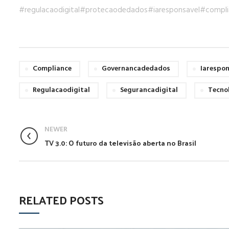
#regulacaodigital
#protecaodedados
#iaresponsavel
#compli
Compliance
Governancadedados
Iarespon
Regulacaodigital
Segurancadigital
Tecno
NEWER
TV 3.0: O futuro da televisão aberta no Brasil
RELATED POSTS