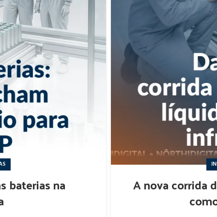
AS
I
s baterias na
A nova corrida d
a
como