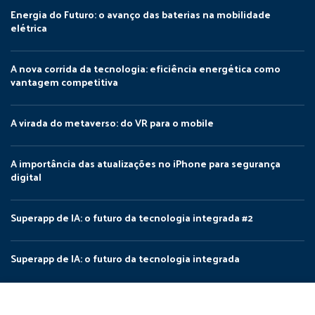
Energia do Futuro: o avanço das baterias na mobilidade
elétrica
A nova corrida da tecnologia: eficiência energética como
vantagem competitiva
A virada do metaverso: do VR para o mobile
A importância das atualizações no iPhone para segurança
digital
Superapp de IA: o futuro da tecnologia integrada #2
Superapp de IA: o futuro da tecnologia integrada
NÔRTHIDIGITAL
Utilizamos cookies para melhorar a sua experiência no nosso site.