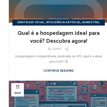
,
,
,
IDENTIDADE VISUAL
INTELIGÊNCIA ARTIFICIAL
MARKETING
NÔRTHIDIGITAL
Qual é a hospedagem ideal para
você? Descubra agora!
By
Admin
Hospedagem compartilhada, dedicada ou VPS: qual é a ideal
pra você? 🤔
CONTINUE READING
11
MAR