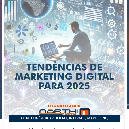
,
,
,
,
AI
INTELIGÊNCIA ARTIFICIAL
INTERNET
MARKETING
NÔRTHIDIGITAL