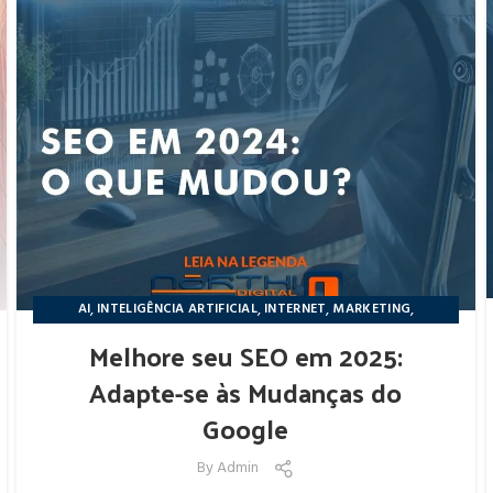
,
,
,
,
AI
INTELIGÊNCIA ARTIFICIAL
INTERNET
MARKETING
,
NÔRTHIDIGITAL
NOTÍCIAS
Melhore seu SEO em 2025:
Adapte-se às Mudanças do
Google
By
Admin