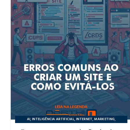
,
,
,
,
AI
INTELIGÊNCIA ARTIFICIAL
INTERNET
MARKETING
NÔRTHIDIGITAL