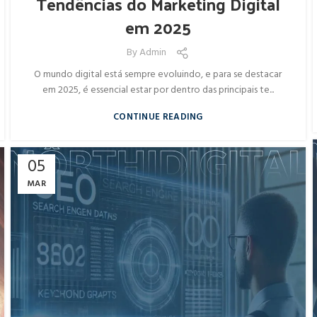
Tendências do Marketing Digital
em 2025
By
Admin
O mundo digital está sempre evoluindo, e para se destacar
em 2025, é essencial estar por dentro das principais te...
CONTINUE READING
05
MAR