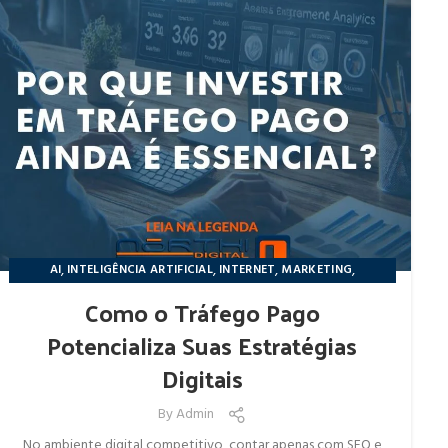
,
,
,
,
AI
INTELIGÊNCIA ARTIFICIAL
INTERNET
MARKETING
NÔRTHIDIGITAL
Como o Tráfego Pago
Potencializa Suas Estratégias
Digitais
By
Admin
No ambiente digital competitivo, contar apenas com SEO e