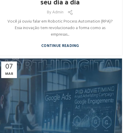
seu dia a dia
By
Admin
Você já ouviu falar em Robotic Process Automation (RPA)?
Essa inovação tem revolucionado a forma como as
empresas...
CONTINUE READING
07
MAR