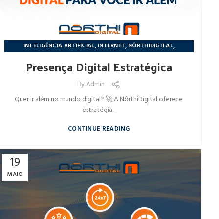
,
,
,
INTELIGÊNCIA ARTIFICIAL
INTERNET
NÔRTHIDIGITAL
NOTÍCIAS
Presença Digital Estratégica
By
Admin
Quer ir além no mundo digital? 🚀 A NôrthiDigital oferece
estratégia...
CONTINUE READING
19
MAIO