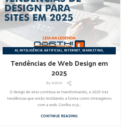
,
,
,
,
AI
INTELIGÊNCIA ARTIFICIAL
INTERNET
MARKETING
,
NÔRTHIDIGITAL
NOTÍCIAS
Tendências de Web Design em
2025
By
Admin
O design de sites continua se transformando, e 2025 traz
tendências que estão moldando a forma como interagimos
com a web. Confira os p...
CONTINUE READING