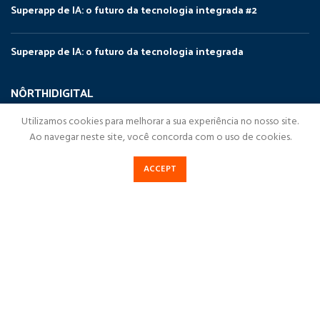
Superapp de IA: o futuro da tecnologia integrada #2
Superapp de IA: o futuro da tecnologia integrada
NÔRTHIDIGITAL
NorthiDigital
Utilizamos cookies para melhorar a sua experiência no nosso site.
Ao navegar neste site, você concorda com o uso de cookies.
Soluções Digitais
Cases de Sucesso
ACCEPT
Destaques
Blog NorthiDigital
Fale Conosco
Política de Privacidade