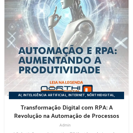
,
,
,
,
AI
INTELIGÊNCIA ARTIFICIAL
INTERNET
NÔRTHIDIGITAL
NOTÍCIAS
Transformação Digital com RPA: A
Revolução na Automação de Processos
Admin