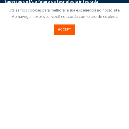
Superapp de IA: o futuro da tecnologia integrada
Utilizamos cookies para melhorar a sua experiência no nosso site.
Ao navegar neste site, você concorda com o uso de cookies.
NÔRTHIDIGITAL
NorthiDigital
ACCEPT
Soluções Digitais
Cases de Sucesso
Destaques
Blog NorthiDigital
Fale Conosco
Política de Privacidade
NorthiDigital
2023Todos os direitos reservados
CONSULTAR HTML5
|
CONSULTAR CNPJ
|
CADASTRAR
URLS
|
CONSULTAR DOMÍNIO
|
FALE CONOSCO