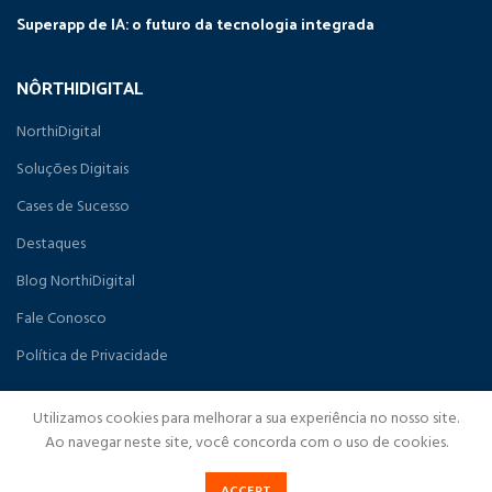
Superapp de IA: o futuro da tecnologia integrada
NÔRTHIDIGITAL
NorthiDigital
Soluções Digitais
Cases de Sucesso
Destaques
Blog NorthiDigital
Fale Conosco
Política de Privacidade
Utilizamos cookies para melhorar a sua experiência no nosso site.
Ao navegar neste site, você concorda com o uso de cookies.
NorthiDigital
2023Todos os direitos reservados
CONSULTAR HTML5
|
CONSULTAR CNPJ
|
CADASTRAR