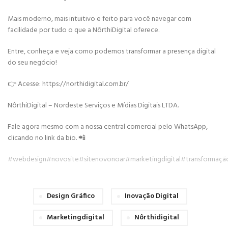
Mais moderno, mais intuitivo e feito para você navegar com
facilidade por tudo o que a NôrthiDigital oferece.
Entre, conheça e veja como podemos transformar a presença digital
do seu negócio!
👉 Acesse: https://northidigital.com.br/
NôrthiDigital – Nordeste Serviços e Mídias Digitais LTDA.
Fale agora mesmo com a nossa central comercial pelo WhatsApp,
clicando no link da bio. 📲
#webdesign
#novosite
#sitenovonoar
#marketingdigital
#transformação
Design Gráfico
Inovação Digital
Marketingdigital
Nôrthidigital