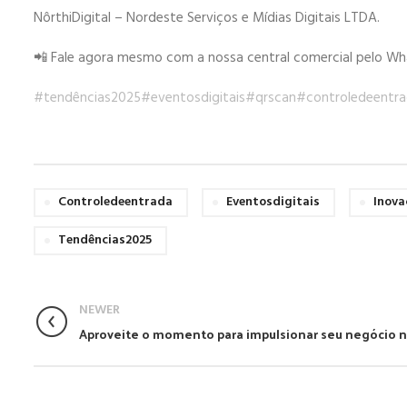
NôrthiDigital – Nordeste Serviços e Mídias Digitais LTDA.
📲 Fale agora mesmo com a nossa central comercial pelo What
#tendências2025
#eventosdigitais
#qrscan
#controledeentr
Controledeentrada
Eventosdigitais
Inov
Tendências2025
NEWER
Aproveite o momento para impulsionar seu negócio no