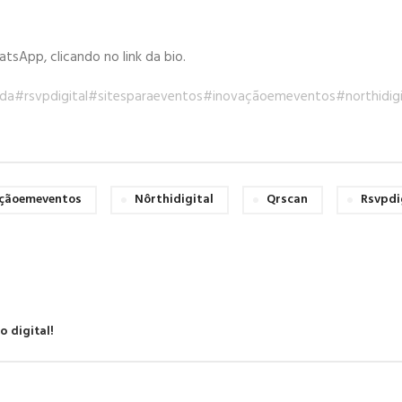
sApp, clicando no link da bio.
ada
#rsvpdigital
#sitesparaeventos
#inovaçãoemeventos
#northidigi
açãoemeventos
Nôrthidigital
Qrscan
Rsvpdi
 digital!