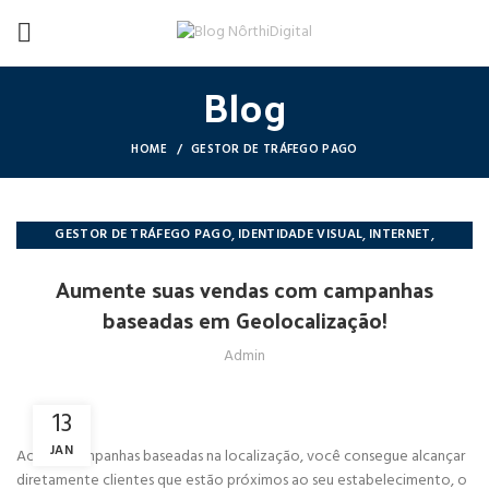
Blog
HOME
GESTOR DE TRÁFEGO PAGO
,
,
,
GESTOR DE TRÁFEGO PAGO
IDENTIDADE VISUAL
INTERNET
,
,
,
MARKETING
NÔRTHIDIGITAL
REDES SOCIAIS
WEB DESIGNER
Aumente suas vendas com campanhas
baseadas em Geolocalização!
Admin
13
JAN
Ao usar campanhas baseadas na localização, você consegue alcançar
diretamente clientes que estão próximos ao seu estabelecimento, o