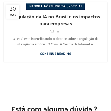
,
,
INTERNET
NÔRTHIDIGITAL
NOTÍCIAS
20
Regulação da IA no Brasil e os impactos
MAR
para empresas
Admin
O Brasil está intensificando o debate sobre a regulação da
inteligência artificial. O Comitê Gestor da Internet n...
CONTINUE READING
Está com alguma dúvida ?