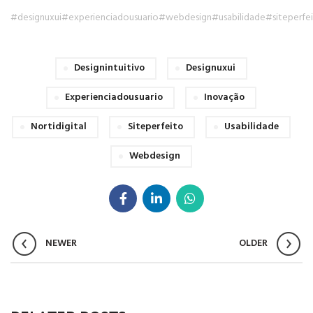
#designuxui
#experienciadousuario
#webdesign
#usabilidade
#siteperfe
Designintuitivo
Designuxui
Experienciadousuario
Inovação
Nortidigital
Siteperfeito
Usabilidade
Webdesign
NEWER
OLDER