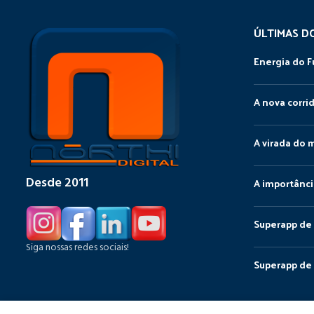
ÚLTIMAS D
Energia do F
A nova corri
A virada do 
Desde 2011
A importânci
Superapp de 
Siga nossas redes sociais!
Superapp de 