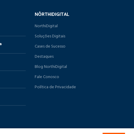
NÔRTHIDIGITAL
NorthiDigital
Soluções Digitais
a
Cases de Sucesso
Destaques
Blog NorthiDigital
Fale Conosco
Política de Privacidade