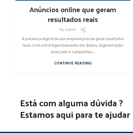
,
,
,
MARKETING
NÔRTHIDIGITAL
REDES SOCIAIS
WEB DESIGNER
Anúncios online que geram
resultados reais
By
Admin
A presença digital da sua empresa precisa gerar resultados
reais. Com estratégias baseadas em dados, segmentação
avançada e campanhas i...
CONTINUE READING
Está com alguma dúvida ?
Estamos aqui para te ajudar