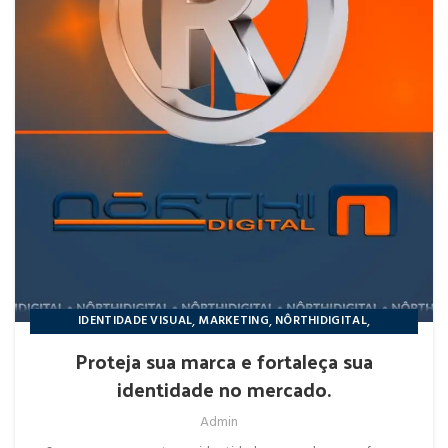
,
,
,
IDENTIDADE VISUAL
MARKETING
NÔRTHIDIGITAL
REDES SOCIAIS
Proteja sua marca e fortaleça sua
identidade no mercado.
Admin