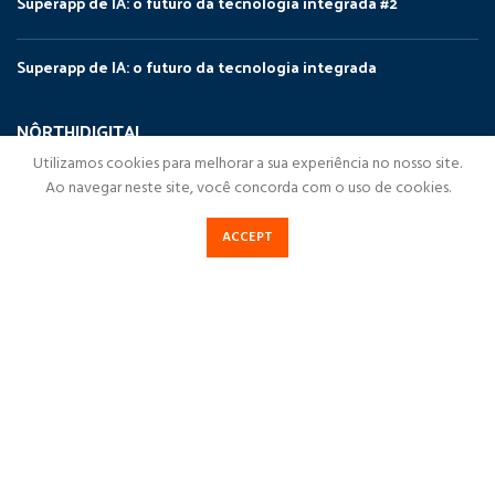
Superapp de IA: o futuro da tecnologia integrada #2
Superapp de IA: o futuro da tecnologia integrada
NÔRTHIDIGITAL
Utilizamos cookies para melhorar a sua experiência no nosso site.
NorthiDigital
Ao navegar neste site, você concorda com o uso de cookies.
Soluções Digitais
ACCEPT
Cases de Sucesso
Destaques
Blog NorthiDigital
Fale Conosco
Política de Privacidade
NorthiDigital
2023Todos os direitos reservados