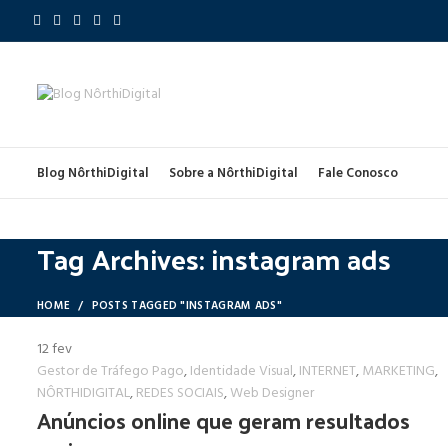
Blog NôrthiDigital
Sobre a NôrthiDigital
Fale Conosco
Tag Archives: instagram ads
HOME
POSTS TAGGED "INSTAGRAM ADS"
12
fev
Gestor de Tráfego Pago
,
Identidade Visual
,
INTERNET
,
MARKETING
,
NÔRTHIDIGITAL
,
REDES SOCIAIS
,
Web Designer
Anúncios online que geram resultados