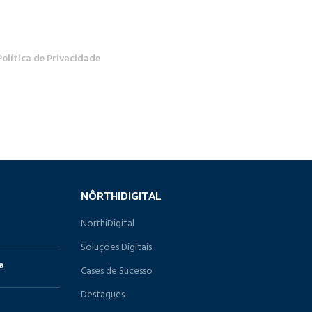
Política de Privacidade
NÔRTHIDIGITAL
NorthiDigital
Soluções Digitais
a
Cases de Sucesso
Destaques