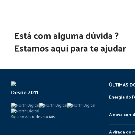
Está com alguma dúvida ?
Estamos aqui para te ajudar
ÚLTIMAS D
Desde 2011
Energia do F
A nova corri
Siga nossas redes sociais!
A virada do 