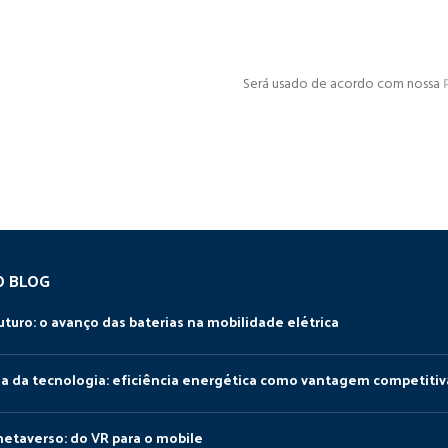
Será usado de acordo com nossa
O BLOG
uturo: o avanço das baterias na mobilidade elétrica
da da tecnologia: eficiência energética como vantagem competitiv
metaverso: do VR para o mobile