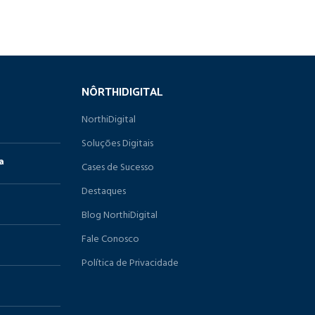
NÔRTHIDIGITAL
NorthiDigital
Soluções Digitais
a
Cases de Sucesso
Destaques
Blog NorthiDigital
Fale Conosco
Política de Privacidade