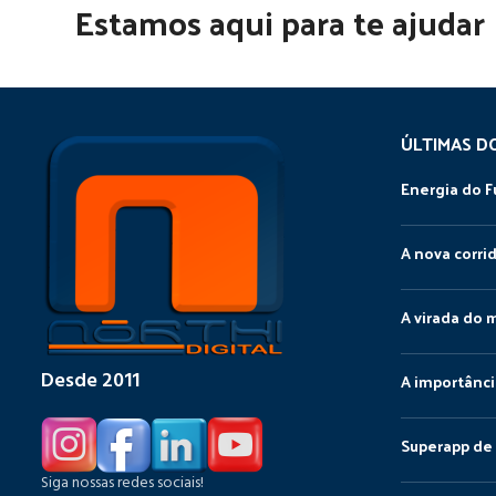
Estamos aqui para te ajudar
ÚLTIMAS D
Energia do F
A nova corri
A virada do 
Desde 2011
A importânci
Superapp de 
Siga nossas redes sociais!