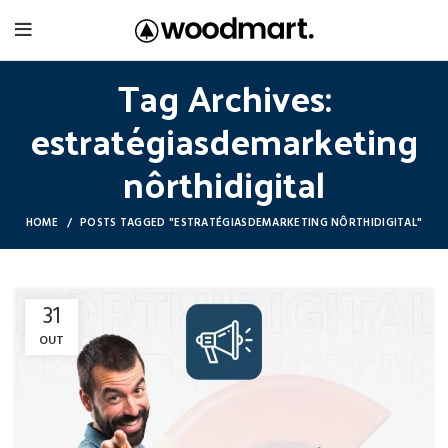
Tag Archives:
estratégiasdemarketing
nôrthidigital
HOME
POSTS TAGGED "ESTRATÉGIASDEMARKETING NÔRTHIDIGITAL"
31
OUT