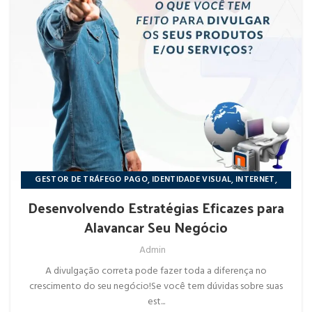
,
,
,
GESTOR DE TRÁFEGO PAGO
IDENTIDADE VISUAL
INTERNET
,
,
,
MARKETING
NÔRTHIDIGITAL
REDES SOCIAIS
WEB DESIGNER
Desenvolvendo Estratégias Eficazes para
Alavancar Seu Negócio
Admin
A divulgação correta pode fazer toda a diferença no
crescimento do seu negócio!Se você tem dúvidas sobre suas
est...