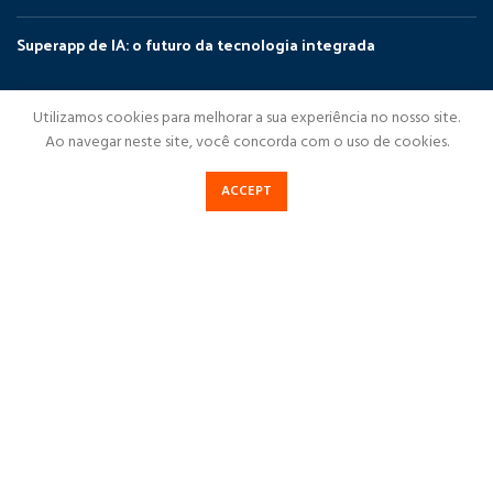
Superapp de IA: o futuro da tecnologia integrada
NÔRTHIDIGITAL
Utilizamos cookies para melhorar a sua experiência no nosso site.
Ao navegar neste site, você concorda com o uso de cookies.
NorthiDigital
Soluções Digitais
ACCEPT
Cases de Sucesso
Destaques
Blog NorthiDigital
Fale Conosco
Política de Privacidade
NorthiDigital
2023Todos os direitos reservados