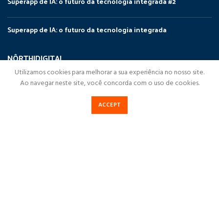
Superapp de IA: o futuro da tecnologia integrada #2
Superapp de IA: o futuro da tecnologia integrada
NÔRTHIDIGITAL
Utilizamos cookies para melhorar a sua experiência no nosso site.
NorthiDigital
Ao navegar neste site, você concorda com o uso de cookies.
Soluções Digitais
ACCEPT
Cases de Sucesso
Destaques
Blog NorthiDigital
Fale Conosco
Política de Privacidade
NorthiDigital
2023Todos os direitos reservados