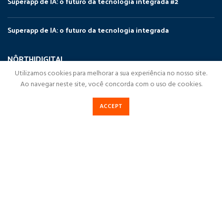
Superapp de IA: o futuro da tecnologia integrada #2
Superapp de IA: o futuro da tecnologia integrada
NÔRTHIDIGITAL
Utilizamos cookies para melhorar a sua experiência no nosso site.
NorthiDigital
Ao navegar neste site, você concorda com o uso de cookies.
Soluções Digitais
ACCEPT
Cases de Sucesso
Destaques
Blog NorthiDigital
Fale Conosco
Política de Privacidade
NorthiDigital
2023Todos os direitos reservados