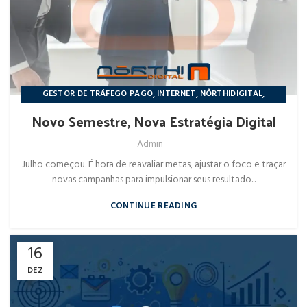
,
,
,
GESTOR DE TRÁFEGO PAGO
INTERNET
NÔRTHIDIGITAL
REDES SOCIAIS
Novo Semestre, Nova Estratégia Digital
Admin
Julho começou. É hora de reavaliar metas, ajustar o foco e traçar
novas campanhas para impulsionar seus resultado...
CONTINUE READING
16
DEZ