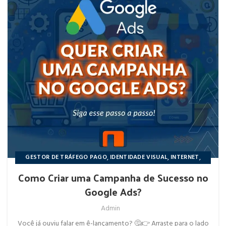
,
,
,
GESTOR DE TRÁFEGO PAGO
IDENTIDADE VISUAL
INTERNET
,
,
,
MARKETING
NÔRTHIDIGITAL
REDES SOCIAIS
WEB DESIGNER
Como Criar uma Campanha de Sucesso no
Google Ads?
Admin
Você já ouviu falar em ê-lançamento? 🤔👉 Arraste para o lado