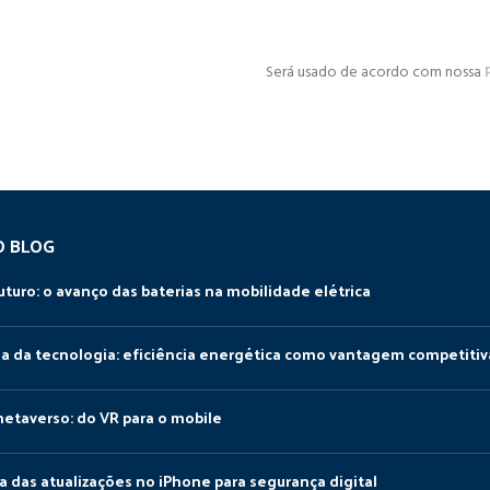
Será usado de acordo com nossa
O BLOG
uturo: o avanço das baterias na mobilidade elétrica
da da tecnologia: eficiência energética como vantagem competitiv
metaverso: do VR para o mobile
a das atualizações no iPhone para segurança digital