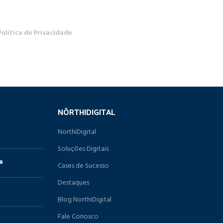
Política de Privacidade
NÔRTHIDIGITAL
NorthiDigital
Soluções Digitais
a
Cases de Sucesso
Destaques
Blog NorthiDigital
Fale Conosco