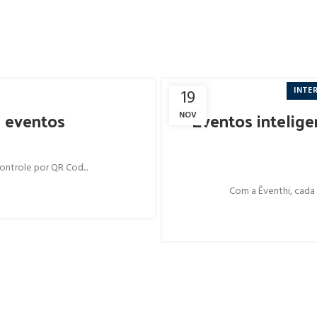
INTE
19
a eventos
Eventos intelig
NOV
ontrole por QR Cod...
Com a Êventhi, cada 