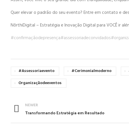
Assim, você vive o seu grande dia com tranquilidade, enqua
Quer elevar o padrão do seu evento? Entre em contato e de
NôrthiDigital – Estratégia e Inovação Digital para VOCÊ ir alé
#confirmaçãodepresença
#assessoriadeconvidados
#organiz
#assessoriaevento
#cerimonialmoderno
Organizaçãodeeventos
NEWER
Transformando Estratégia em Resultado