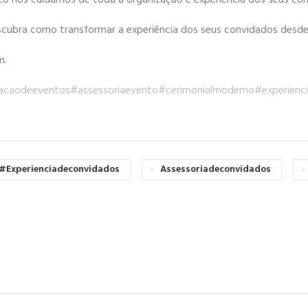
nto nós cuidamos de toda a organização e experiência dos seus co
scubra como transformar a experiência dos seus convidados desde 
m.
acaodeeventos
#assessoriaevento
#cerimonialmoderno
#experienc
#experienciadeconvidados
Assessoriadeconvidados