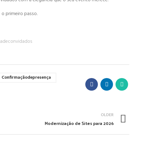
nvidados com a elegância que o seu evento merece.
o primeiro passo.
iadeconvidados
Confirmaçãodepresença
OLDER
Modernização de Sites para 2026